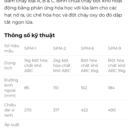
đám cháy loại A, B & C. Bình chữa cháy bột khô hoạt
động bằng phản ứng hóa học với lửa làm cho các
hạt nở ra, ức chế hóa học và đốt cháy oxy do đó dập
tắt ngọn lửa.
Thông số kỹ thuật
Số hiệu
SPM-1
SPM-2
SPM-6
SPM-9
mẫu
1kg bột hóa
2kg bột
Bột hóa
Bột hóa
Dung
chất khô
hóa chất
chất khô
chất khô
tích
ABC
khô ABC
ABC 6kg
ABC 9kg
Đường
kính
85
110
162
184
ngoài
(mm)
Chiều
dài xi
270
317
422
490
lanh
Áp suất