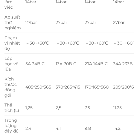
làm
14bar
14bar
14bar
14bar
việc
Áp suất
thử
27bar
27bar
27bar
27bar
nghiệm
Phạm
vi nhiệt
－30~+60℃
－30~+60℃
－30~+60℃
－30~+60
độ
Lớp
học về
5A 34B C
13A 70B C
27A 144B C
34A 233B
lửa
Kích
thước
485*250*365
370*265*415
170*165*560
205*200*
đóng
gói
Thể
1,25
2,5
7,5
11.25
tích (L)
Trọng
lượng
2.4
4.1
9.8
14.2
đầy đủ