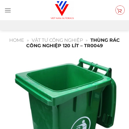
Bỏ
qua
nội
dung
HOME
»
VẬT TƯ CÔNG NGHIỆP
»
THÙNG RÁC
CÔNG NGHIỆP 120 LÍT – TR0049