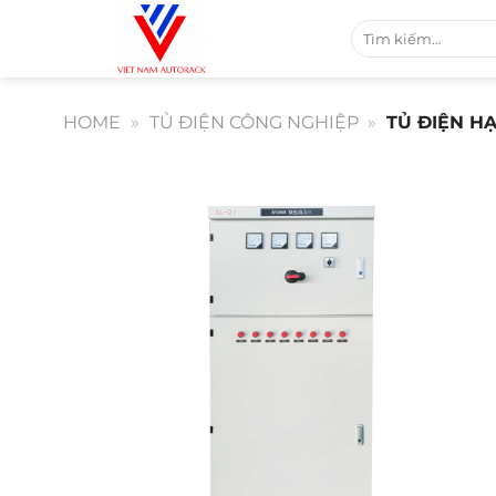
Bỏ
Tìm
qua
kiếm:
nội
dung
HOME
»
TỦ ĐIỆN CÔNG NGHIỆP
»
TỦ ĐIỆN HẠ