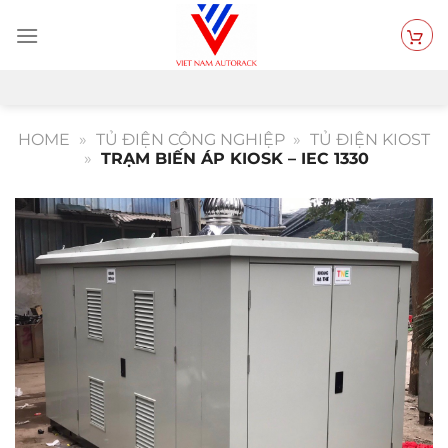
Bỏ
qua
nội
dung
HOME
»
TỦ ĐIỆN CÔNG NGHIỆP
»
TỦ ĐIỆN KIOST
»
TRẠM BIẾN ÁP KIOSK – IEC 1330