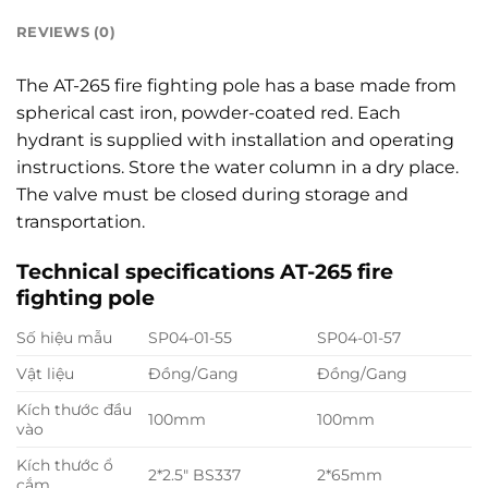
REVIEWS (0)
The AT-265 fire fighting pole has a base made from
spherical cast iron, powder-coated red. Each
hydrant is supplied with installation and operating
instructions. Store the water column in a dry place.
The valve must be closed during storage and
transportation.
Technical specifications AT-265 fire
fighting pole
Số hiệu mẫu
SP04-01-55
SP04-01-57
Vật liệu
Đồng/Gang
Đồng/Gang
Kích thước đầu
100mm
100mm
vào
Kích thước ổ
2*2.5″ BS337
2*65mm
cắm